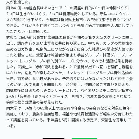
人が出席した。
同JAの田中均組合長はあいさつで「この講座の目的の1つ目は仲間づくり、
2つ目は生きがいづくり、3つ目は健康維持としている。新型コロナウイル
スが5類に引き下がり、今年度は新潟県上越市への日帰り旅行を行うことが
できた。これからも仲間と共にはつらつと元気に過ごす時間を大切にしてい
ただきたい」と激励した。
式典では同JA組合員文化広報課の職員が今期の活動を大型スクリーンに映し
出し、講座内容を思い出写真と共に振り返った。中でも、カラダの柔軟性を
高めるヨガ教室、転倒防止につながる自分に合った靴選びの講座が人気であ
ったと報告した。受講生は希望者が集まり手芸グループ・料理グループ、マ
レットゴルフグループの目的別グループに分かれ、それぞれ活動成果を発表
した。受講生は「参加回数を重ねることで意見が出てお互いを理解し親睦を
はかれた。活動日が楽しみだった」「マレットゴルフグループは野外活動の
当日、雨で動けない日があった。予定通りにはいかなかったけれど仲間に会
うのが楽しみで食事会を開催した」と発表し、仲間と過ごす喜びを伝えた。
閉講式後にはおたのしみコンサートとして、バイオリンとチェロで活動する
2人組「音喜楽（おきらく）ボーイズ」を招き、信濃の国の演奏に合わせて
笑顔で歌う受講生の姿が見られた。
同大学は、JA管内の65歳以上の組合員や年金友の会会員などを対象に毎年
実施しており、農業や健康管理、福祉や地域貢献活動など幅広い分野にわた
って講座を開いている。来年度も5月に開講する予定で、受講生を募集して
いる。