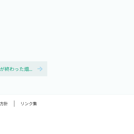
穫が終わった畑...
方針
リンク集