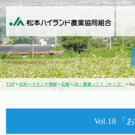
TOP
>
松本ハイランド情報
>
広報
>
JA・農業って？（キッズ）
> V
Vol.18