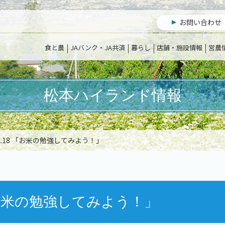
お問い合わせ
食と農
JAバンク・JA共済
暮らし
店舗・施設情報
営農
松本ハイランド情報
ol.18 「お米の勉強してみよう！」
 「お米の勉強してみよう！」