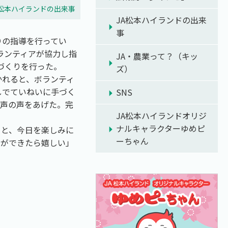
A松本ハイランドの出来事
JA松本ハイランドの出来
事
りの指導を行ってい
ランティアが協力し指
JA・農業って？（キッ
腐づくりを行った。
ズ）
かれると、ボランティ
しでていねいに手づく
SNS
歓声の声をあげた。完
JA松本ハイランドオリジ
ナルキャラクターゆめピ
りと、今日を楽しみに
ーちゃん
とができたら嬉しい」