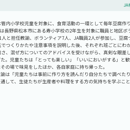
J
は管内小学校児童を対象に、食育活動の一環として毎年豆腐作
日には長野県松本市にある寿小学校の2年生を対象に職員と地区ボ
31人と担任教諭、ボランティア7人、JA職員2人が参加し、豆
紙でつくりかたや注意事項を説明した後、それぞれ班ごとにわ
強さ、混ぜ方についてのアドバイスを受けながら、真剣な眼差
げた。児童たちは「とっても楽しい」「いいにおいがする」と
はその場で味見をしたほか、各自家庭に持ち帰った。
教諭は「児童たちは事前に作り方を読んだり自分たちで調べた
を通して、生徒たちが生産者や料理をする方の気持ちを学ぶこ