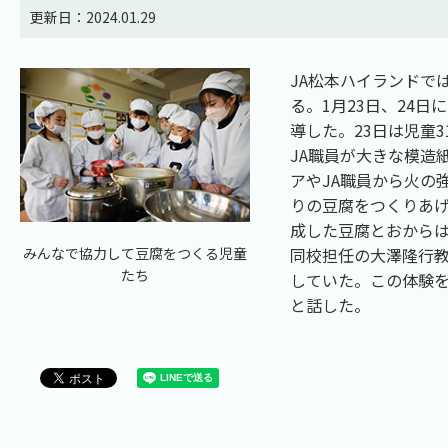
更新日：2024.01.29
JA松本ハイランドで
る。1月23日、24
導した。23日は児童
JA職員が大きな模造
アやJA職員から火の
りの豆腐をつくりあ
成した豆腐とおから
みんなで協力して豆腐をつくる児童
同校担任の大澤隆行
たち
していた。この体験
と話した。