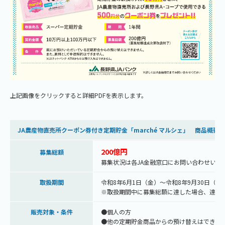
上記画像をクリックすると詳細PDFを表示します。
JA農産物直売所クーポン券付き定期貯金「marché マルシェ」 商品概要
200億円
募集総額
募集状況は各JA金融窓口にお問い合わせいた
取扱期間
令和8年6月1日（金）～令和8年9月30日（水
※取扱期間中に募集総額に達した場合、達成
販売対象・条件
●個人の方
●他の定期貯金商品からの預け替えはできま