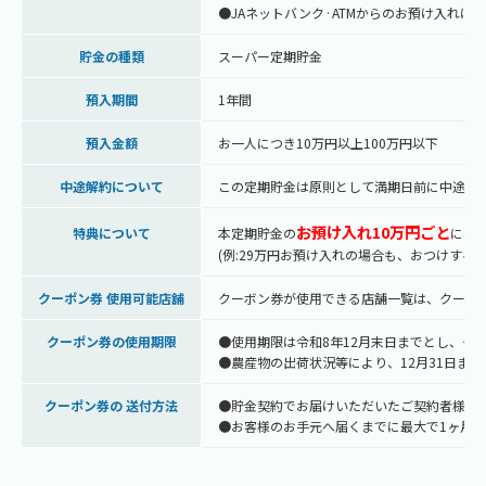
●JAネットバンク·ATMからのお預け入れは
貯金の種類
スーパー定期貯金
預入期間
1年間
預入金額
お一人につき10万円以上100万円以下
中途解約について
この定期貯金は原則として満期日前に中途解
お預け入れ10万円ごと
特典について
本定期貯金の
に、県
(例:29万円お預け入れの場合も、おつけするク
クーポン券 使用可能店舖
クーボン券が使用できる店舗一覧は、クーポン
クーポン券の使用期限
●使用期限は令和8年12月末日までとし、そ
●農産物の出荷状況等により、12月31日ま
クーポン券の 送付方法
●貯金契約でお届けいただいたご契約者様の
●お客様のお手元へ届くまでに最大で1ヶ月